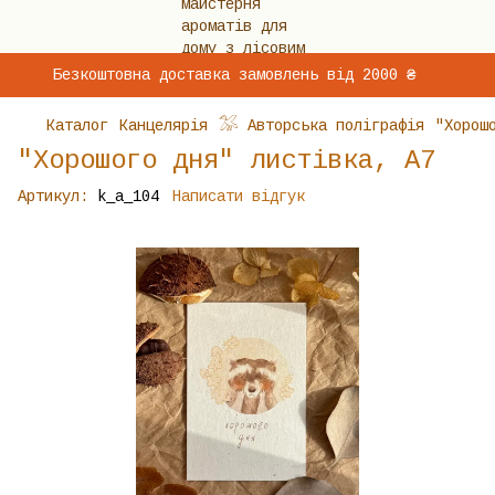
Безкоштовна доставка замовлень від 2000 ₴
Каталог
Канцелярія
𓅮 Авторська поліграфія
"Хорош
"Хорошого дня" листівка, А7
Артикул:
k_a_104
Написати відгук