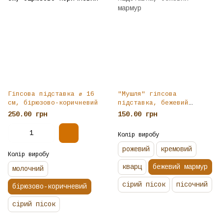
Гіпсова підставка ⌀ 16
"Мушля" гіпсова
см, бірюзово-коричневий
підставка, бежевий
мармур
250.00 грн
150.00 грн
Колір виробу
рожевий
кремовий
Колір виробу
кварц
бежевий мармур
молочний
сірий пісок
пісочний
бірюзово-коричневий
сірий пісок