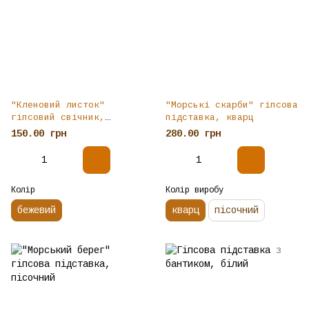
"Кленовий листок"
"Морські скарби" гіпсова
гіпсовий свічник,
підставка, кварц
бежевий
150.00 грн
280.00 грн
Колір
Колір виробу
бежевий
кварц
пісочний