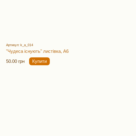
Артикул: k_a_014
"Чудеса існують" листівка, А6
50.00 грн
Купити