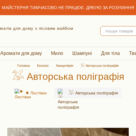
МАЙСТЕРНЯ ТИМЧАСОВО НЕ ПРАЦЮЄ. ДЯКУЮ ЗА РОЗУМІННЯ
роматів для дому з лісовим вайбом
Аромати для дому
Мило
Шампуні
Для тіла
Тв
Головна
Каталог
Канцелярія
𓅮 Авторська поліграфія
𓅮 Авторська поліграфія
✸ Листівки
𓅮 Авторська поліграфія