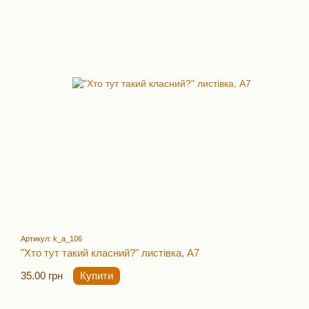
Артикул: k_a_106
"Хто тут такий класний?" листівка, А7
35.00 грн
Купити