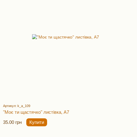
Артикул: k_a_109
"Моє ти щастячко" листівка, А7
35.00 грн
Купити