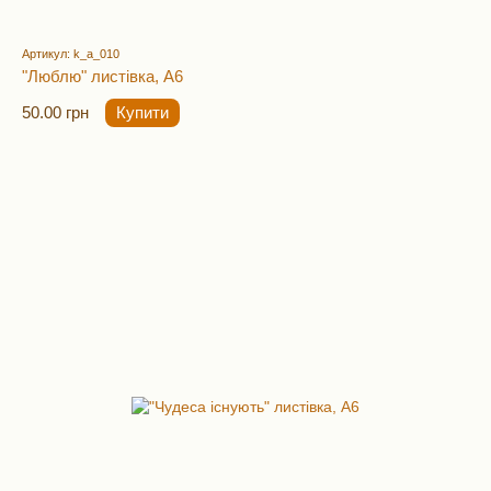
Артикул: k_a_010
"Люблю" листівка, А6
50.00 грн
Купити