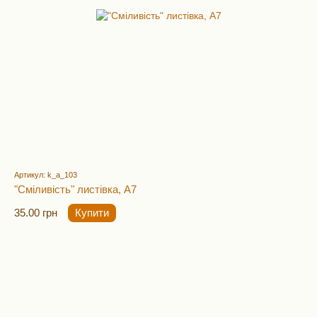
Артикул: k_a_103
"Сміливість" листівка, А7
35.00 грн
Купити