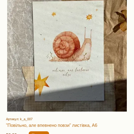
Артикул: k_a_007
"Повільно, але впевнено повзи" листівка, А6