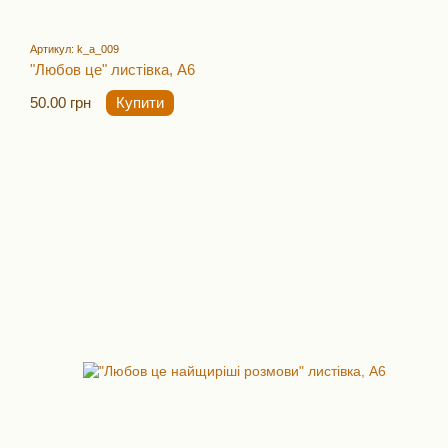
Артикул: k_a_009
"Любов це" листівка, А6
50.00 грн
Купити