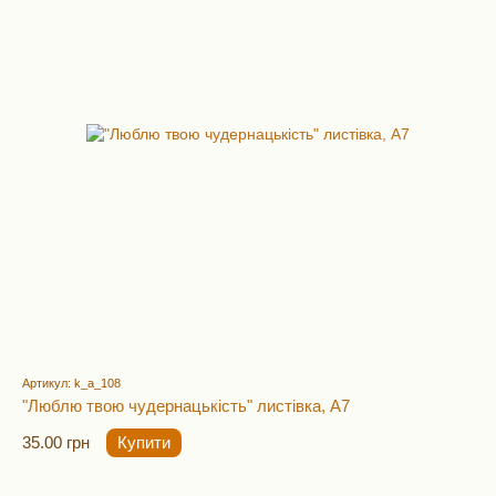
Артикул: k_a_108
"Люблю твою чудернацькість" листівка, А7
35.00 грн
Купити