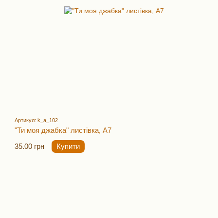
Артикул: k_a_102
"Ти моя джабка" листівка, А7
35.00 грн
Купити