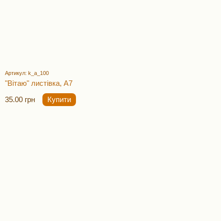
Артикул: k_a_100
"Вітаю" листівка, А7
35.00 грн
Купити