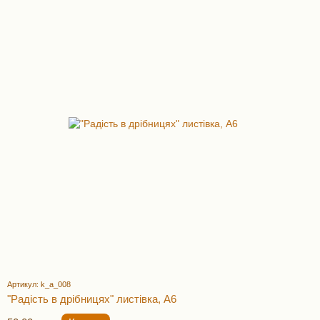
Артикул: k_a_008
"Радість в дрібницях" листівка, А6