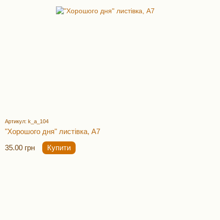
Артикул: k_a_104
"Хорошого дня" листівка, А7
35.00 грн
Купити