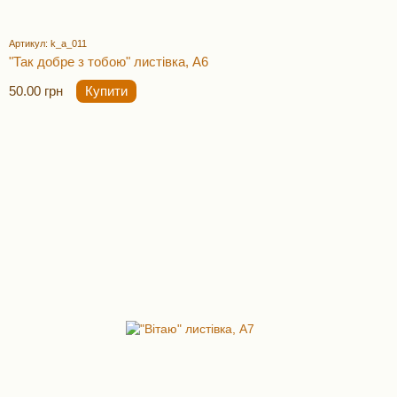
Артикул: k_a_011
"Так добре з тобою" листівка, А6
50.00 грн
Купити