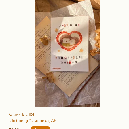
Артикул: k_a_005
"Любов це" листівка, А6