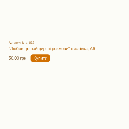
Артикул: k_a_012
"Любов це найщиріші розмови" листівка, А6
50.00 грн
Купити