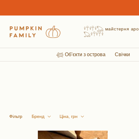
Перейти до основного контенту
𓍊𓋼𓍊𓋼𓍊𓆏 майстерня а
𓆏𓍊𓋼𓍊𓋼𓍊
𓆉 Обʼєкти з острова
Свічки
Фільтр
Бренд
Ціна, грн