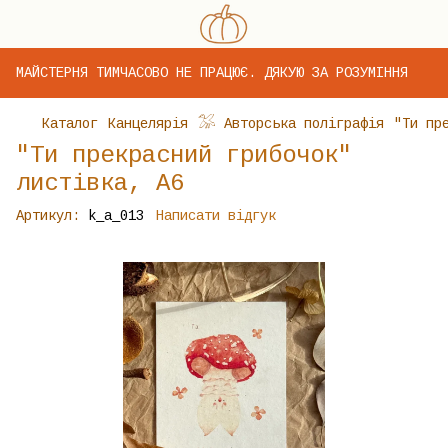
МАЙСТЕРНЯ ТИМЧАСОВО НЕ ПРАЦЮЄ. ДЯКУЮ ЗА РОЗУМІННЯ
Каталог
Канцелярія
𓅮 Авторська поліграфія
"Ти пр
"Ти прекрасний грибочок"
листівка, А6
Артикул:
k_a_013
Написати відгук