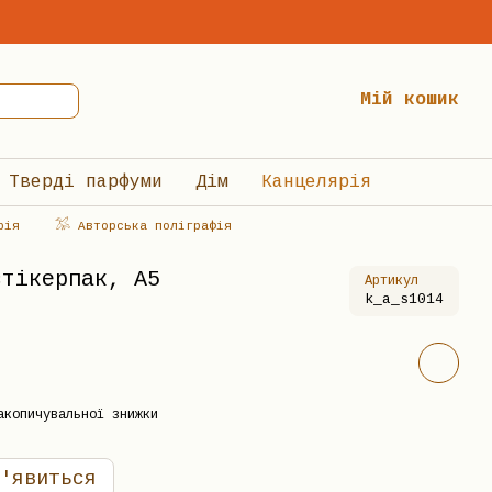
Мій кошик
Тверді парфуми
Дім
Канцелярія
рія
𓅮 Авторська поліграфія
стікерпак, А5
Артикул
k_a_s1014
акопичувальної знижки
'явиться