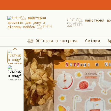
Перейти до основного контенту
𓍊𓋼𓍊𓋼𓍊𓆏 майстерня
𓆏𓍊𓋼𓍊𓋼𓍊
𓆉 Обʼєкти з острова
Свічки
А