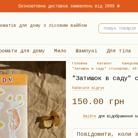
Безкоштовна доставка замовлень від 2000 ₴
 ароматів для дому з лісовим вайбом
ромати для дому
Мило
Шампуні
Для тіла
Головна
Каталог
Канцеля
"Затишок в саду" стікерпак, А5
"Затишок в саду" 
Написати відгук
150.00 грн
Ввійти
для відображення н
%
Повідомити, коли з