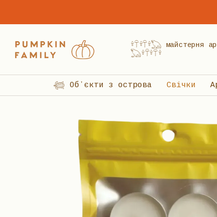
Перейти до основного контенту
𓍊𓋼𓍊𓋼𓍊𓆏 майстерня
𓆏𓍊𓋼𓍊𓋼𓍊
𓆉 Обʼєкти з острова
Свічки
А