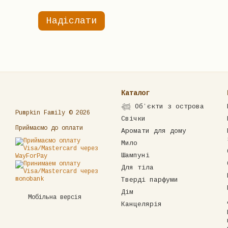
Надіслати
Каталог
𓆉 Обʼєкти з острова
Pumpkin Family © 2026
Свічки
Приймаємо до оплати
Аромати для дому
Мило
Шампуні
Для тіла
Тверді парфуми
Дім
Мобільна версія
Канцелярія