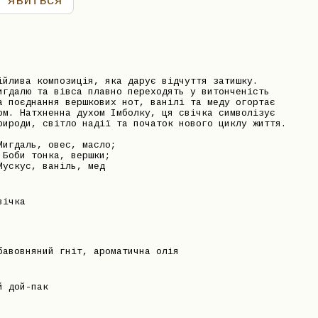
'явиться
ійлива композиція, яка дарує відчуття затишку.
игдалю та вівса плавно переходять у витонченість
а поєднання вершкових нот, ванілі та меду огортає
ом. Натхненна духом Імболку, ця свічка символізує
рироди, світло надії та початок нового циклу життя.
Мигдаль, овес, масло;
 Боби тонка, вершки;
Мускус, ваніль, мед
вічка
бавовняний гніт, ароматична олія
й дой-пак