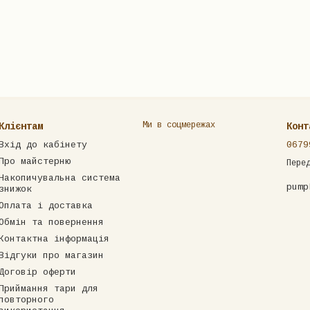
Ми в соцмережах
Клієнтам
Конт
Вхід до кабінету
0679
Про майстерню
Пере
Накопичувальна система
pump
знижок
Оплата і доставка
Обмін та повернення
Контактна інформація
Відгуки про магазин
Договір оферти
Приймання тари для
повторного