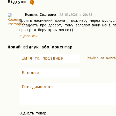
Відгуки
1
Кошель Світлана
22.03.2026 в 20:53
Досить насичений аромат, можливо, через мускус
нагадують про десерт, тому загалом вони мені п
вранці я беру щось легше))
Відповісти
Новий відгук або коментар
Увійти за допом
Оцініть товар