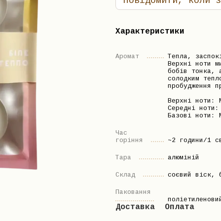
Повідомити, коли з
Характеристики
Аромат
Тепла, заспок
Верхні ноти м
бобів тонка, 
солодким тепл
пробудження п
Верхні ноти: 
Середні ноти:
Базові ноти: 
Час
горіння
~2 години/1 с
Тара
алюміній
Склад
соєвий віск, 
Паковання
поліетиленови
Доставка
Оплата