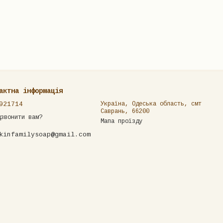
актна інформація
921714
Україна, Одеська область, смт
Саврань, 66200
дзвонити вам?
Мапа проїзду
kinfamilysoap@gmail.com