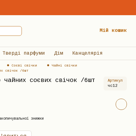
Мій кошик
Тверді парфуми
Дім
Канцелярія
✸ Соєві свічки
✸ Чайні свічки
их свічок /6шт
р чайних соєвих свічок /6шт
Артикул
чc12
акопичувальної знижки