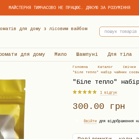
МАЙСТЕРНЯ ТИМЧАСОВО НЕ ПРАЦЮЄ. ДЯКУЮ ЗА РОЗУМІННЯ
 ароматів для дому з лісовим вайбом
ромати для дому
Мило
Шампуні
Для тіла
Головна
Каталог
Свічки
"Біле тепло" набір чайних соєв
"Біле тепло" набі
1 відгук
300.00 грн
Ввійти
для відображення н
%