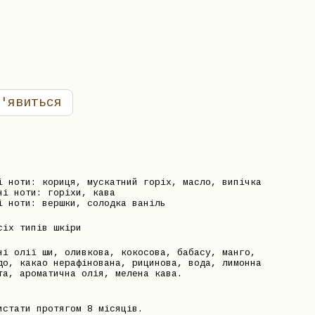
'явиться
і ноти: кориця, мускатний горіх, масло, випічка
ні ноти: горіхи, кава
і ноти: вершки, солодка ваніль
сіх типів шкіри
ні олії ши, оливкова, кокосова, бабасу, манго,
до, какао нерафінована, рицинова, вода, лимонна
та, ароматична олія, мелена кава.
истати протягом 8 місяців.