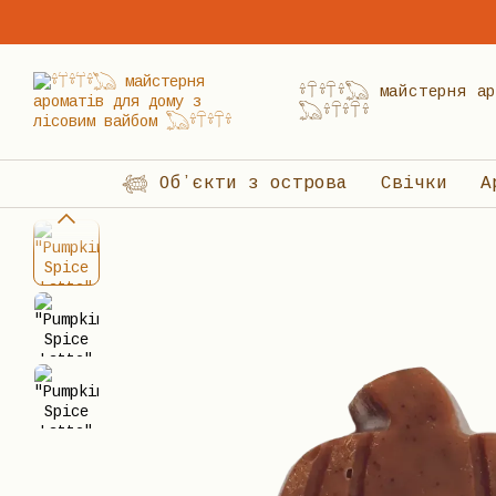
Перейти до основного контенту
𓍊𓋼𓍊𓋼𓍊𓆏 майстерня
𓆏𓍊𓋼𓍊𓋼𓍊
𓆉 Обʼєкти з острова
Свічки
А