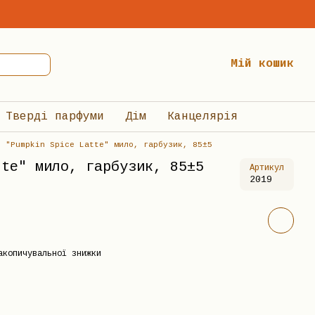
Мій кошик
Тверді парфуми
Дім
Канцелярія
"Pumpkin Spice Latte" мило, гарбузик, 85±5
tte" мило, гарбузик, 85±5
Артикул
2019
акопичувальної знижки