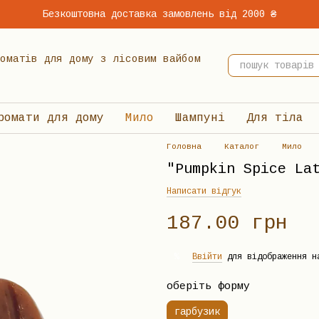
Безкоштовна доставка замовлень від 2000 ₴
 ароматів для дому з лісовим вайбом
ромати для дому
Мило
Шампуні
Для тіла
Головна
Каталог
Мило
"Pumpkin Spice La
Написати відгук
187.00 грн
Ввійти
для відображення н
%
оберіть форму
гарбузик