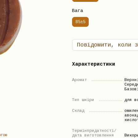
Вага
85±5
Повідомити, коли з
Характеристики
Аромат
Верхн
Серед
Базов
Тип шкіри
для в
Склад
омиле
авока
кисло
Термінпридатності/
огою
дата виготовлення
Викор