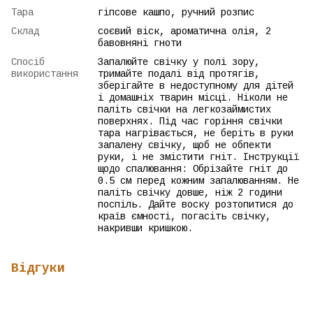
Тара
гіпсове кашпо, ручний розпис
Склад
соєвий віск, ароматична олія, 2
бавовняні гноти
Спосіб
Запалюйте свічку у полі зору,
використання
тримайте подалі від протягів,
зберігайте в недоступному для дітей
і домашніх тварин місці. Ніколи не
паліть свічки на легкозаймистих
поверхнях. Під час горіння свічки
тара нагрівається, не беріть в руки
запалену свічку, щоб не обпекти
руки, і не змістити гніт. Інструкції
щодо спалювання: Обрізайте гніт до
0.5 см перед кожним запалюванням. Не
паліть свічку довше, ніж 2 години
поспіль. Дайте воску розтопитися до
країв ємності, погасіть свічку,
накривши кришкою.
Відгуки