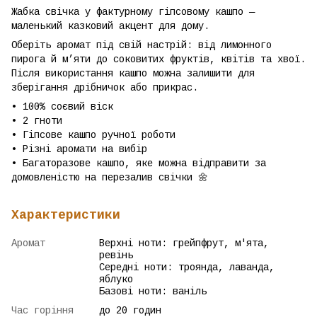
Жабка свічка у фактурному гіпсовому кашпо —
маленький казковий акцент для дому.
Оберіть аромат під свій настрій: від лимонного
пирога й м’яти до соковитих фруктів, квітів та хвої.
Після використання кашпо можна залишити для
зберігання дрібничок або прикрас.
• 100% соєвий віск
• 2 гноти
• Гіпсове кашпо ручної роботи
• Різні аромати на вибір
• Багаторазове кашпо, яке можна відправити за
домовленістю на перезалив свічки 🌼
Характеристики
Аромат
Верхні ноти: грейпфрут, м'ята,
ревінь
Середні ноти: троянда, лаванда,
яблуко
Базові ноти: ваніль
Час горіння
до 20 годин