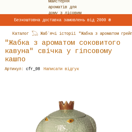
Безкоштовна доставка замовлень від 2000 ₴
Каталог
𓆏 Жабʼячі історії
"Жабка з ароматом грей
"Жабка з ароматом соковитого
кавуна" свічка у гіпсовому
кашпо
Артикул:
cfr_08
Написати відгук