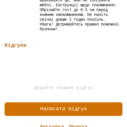
враховуйте це, аби не зіпсувати
меблі. Інструкції щодо спалювання:
Обрізайте гніт до 0.5 см перед
кожним запалюванням. Не паліть
свічку довше 2 годин поспіль.
Увага! Дотримуйтесь правил пожежної
безпеки!
Відгуки
Додайте перший відгук
Написати відгук