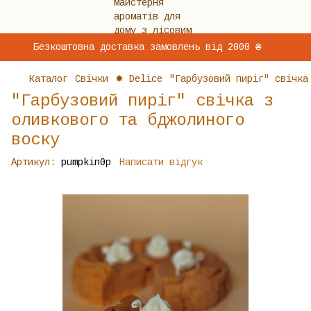
Безкоштовна доставка замовлень від 2000 ₴
Каталог
Свічки
✸ Delice
"Гарбузовий пиріг" свічка
"Гарбузовий пиріг" свічка з
оливкового та бджолиного
воску
Артикул:
pumpkin0р
Написати відгук