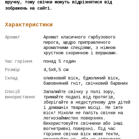
вручну, тому свічки можуть відрізнятися від
зображень на сайті.
Характеристики
Аромат
Аромат класичного гарбузового
пирога, щедро приправленого
ароматними спеціями, з ніжною
хрусткою скоринкою і вершками.
Час горіння
понад 5 годин
Розмір
4,5х8,5 см
Склад
оливковий віск, бджолиний віск,
бавовняний гніт, свічковий барвник
Спосіб
Запалюйте свічку у полі зору,
використання
тримайте подалі від протягів,
зберігайте в недоступному для дітей
і домашніх тварин місці. Не їжте
віск! Ніколи не паліть свічки на
легкозаймистих поверхнях.
Використовуйте свічники або інші
вогнетривкі поверхні. Під час
горіння свічки віск може текти,