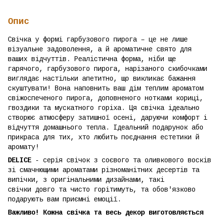
Опис
Свічка у формі гарбузового пирога – це не лише
візуальне задоволення, а й ароматичне свято для
ваших відчуттів. Реалістична форма, ніби ще
гарячого, гарбузового пирога, нарізаного скибочками
виглядає настільки апетитно, що викликає бажання
скуштувати! Вона наповнить ваш дім теплим ароматом
свіжоспеченого пирога, доповненого нотками кориці,
гвоздики та мускатного горіха. Ця свічка ідеально
створює атмосферу затишної осені, даруючи комфорт і
відчуття домашнього тепла. Ідеальний подарунок або
прикраса для тих, хто любить поєднання естетики й
аромату!
DELICE
- серія свічок з соєвого та оливкового восків
зі смачнющими ароматами різноманітних десертів та
випічки, з оригінальними дизайнами, такі
свічки довго та чисто горітимуть, та обов'язково
подарують вам приємні емоції.
Важливо! Кожна свічка та весь декор виготовляється