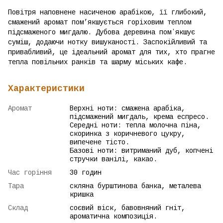
Повітря наповнене насиченою арабікою, її глибокий,
смажений аромат пом’якшується горіховим теплом
підсмаженого мигдалю. Дубова деревина помʼякшує
суміш, додаючи нотку вишуканості. Заспокійливий та
привабливий, це ідеальний аромат для тих, хто прагне
тепла повільних ранків та шарму міських кафе.
Характеристики
Аромат
Верхні ноти: смажена арабіка,
підсмажений мигдаль, крема еспресо.
Середні ноти: тепла молочна піна,
скоринка з коричневого цукру,
випечене тісто.
Базові ноти: витриманий дуб, копчені
стручки ванілі, какао.
Час горіння
30 годин
Тара
скляна бурштинова банка, металева
кришка
Склад
соєвий віск, бавовняний гніт,
ароматична композиція.