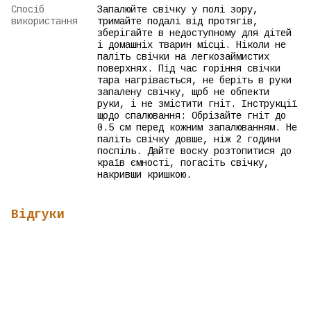
Спосіб
Запалюйте свічку у полі зору,
використання
тримайте подалі від протягів,
зберігайте в недоступному для дітей
і домашніх тварин місці. Ніколи не
паліть свічки на легкозаймистих
поверхнях. Під час горіння свічки
тара нагрівається, не беріть в руки
запалену свічку, щоб не обпекти
руки, і не змістити гніт. Інструкції
щодо спалювання: Обрізайте гніт до
0.5 см перед кожним запалюванням. Не
паліть свічку довше, ніж 2 години
поспіль. Дайте воску розтопитися до
країв ємності, погасіть свічку,
накривши кришкою.
Відгуки