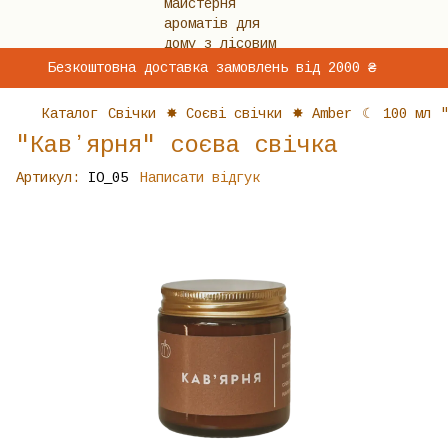
Безкоштовна доставка замовлень від 2000 ₴
Каталог
Свічки
✸ Соєві свічки
✸ Amber
☾ 100 мл
"Кавʼярня" соєва свічка
Артикул:
IO_05
Написати відгук