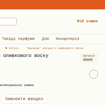
Мій кошик
Тверді парфуми
Дім
Канцелярія
✸ Delice
"Круасан" свічка з оливкового воску
з оливкового воску
Артикул
80096
акопичувальної знижки
Замовити швидко