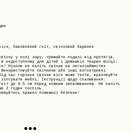
дин
віск, бавовняний гніт, свічковий барвник
свічку у полі зору, тримайте подалі від протягів,
 в недоступному для дітей і домашніх тварин місці.
ск! Ніколи не паліть свічки на легкозаймистих
 Використовуйте свічники або інші вогнетривкі
Під час горіння свічки віск може текти, враховуйте
 зіпсувати меблі. Інструкції щодо спалювання:
гніт до 0.5 см перед кожним запалюванням. Не паліть
ше 2 годин поспіль.
римуйтесь правил пожежної безпеки!