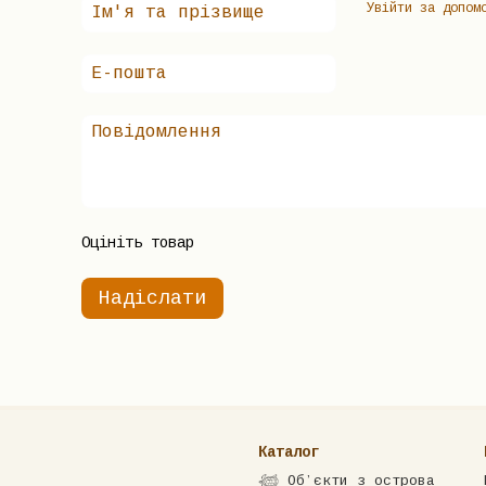
Увійти за допом
Оцініть товар
Надіслати
Каталог
𓆉 Обʼєкти з острова