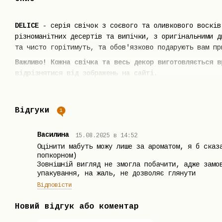
DELICE
- серія свічок з соєвого та оливкового восків
різноманітних десертів та випічки, з оригінальними д
та чисто горітимуть, та обов'язково подарують вам пр
Важливо! Кожна свічка та весь декор виготовляється в
відрізнятися від зображень на сайті.
Відгуки
1
Василина
15.08.2025 в 14:52
Оцінити мабуть можу лише за ароматом, я б сказ
попкорном)
Зовнішній вигляд не змогла побачити, адже замо
упакування, на жаль, не дозволяє глянути
Відповісти
Новий відгук або коментар