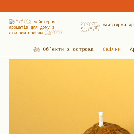
Перейти до основного контенту
𓍊𓋼𓍊𓋼𓍊𓆏 майстерня
𓆏𓍊𓋼𓍊𓋼𓍊
𓆉 Обʼєкти з острова
Свічки
А