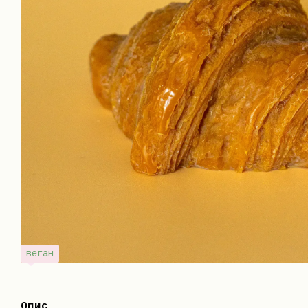
веган
Опис