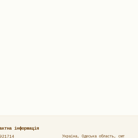
актна інформація
921714
Україна, Одеська область, смт