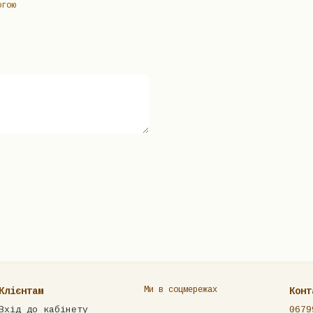
огою
Ми в соцмережах
Клієнтам
Конт
Вхід до кабінету
0679