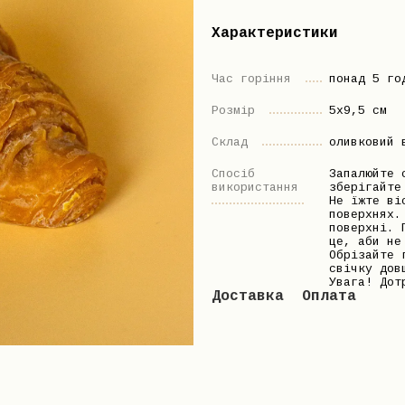
Характеристики
Час горіння
понад 5 го
Розмір
5х9,5 см
Склад
оливковий 
Спосіб
Запалюйте 
використання
зберігайте
Не їжте ві
поверхнях.
поверхні. 
це, аби не
Обрізайте 
свічку дов
Увага! Дот
Доставка
Оплата