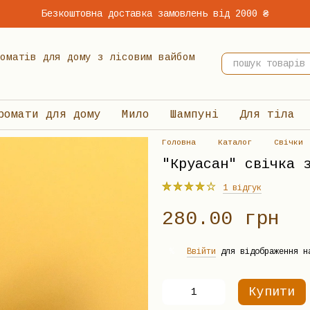
Безкоштовна доставка замовлень від 2000 ₴
 ароматів для дому з лісовим вайбом
ромати для дому
Мило
Шампуні
Для тіла
Головна
Каталог
Свічки
"Круасан" свічка 
1 відгук
280.00 грн
Ввійти
для відображення н
%
Купити