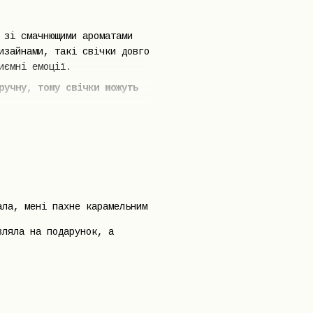
 зі смачнющими ароматами
изайнами, такі свічки довго
иємні емоції.
ручну, тому свічки можуть
ала, мені пахне карамельним
вляла на подарунок, а