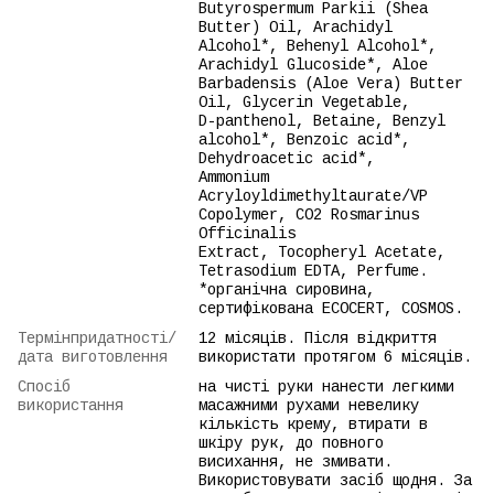
Butyrospermum Parkii (Shea
Butter) Oil, Arachidyl
Alcohol*, Behenyl Alcohol*,
Arachidyl Glucoside*, Aloe
Barbadensis (Aloe Vera) Butter
Oil, Glycerin Vegetable,
D-рanthenol, Betaine, Benzyl
alcohol*, Benzoic acid*,
Dehydroacetic acid*,
Ammonium
Acryloyldimethyltaurate/VP
Copolymer, CO2 Rosmarinus
Officinalis
Еxtract, Tocopheryl Acetate,
Tetrasodium EDTA, Perfume.
*органічна сировина,
сертифікована ECOCERT, COSMOS.
Термінпридатності/
12 місяців. Після відкриття
дата виготовлення
використати протягом 6 місяців.
Спосіб
на чисті руки нанести легкими
використання
масажними рухами невелику
кількість крему, втирати в
шкіру рук, до повного
висихання, не змивати.
Використовувати засіб щодня. За