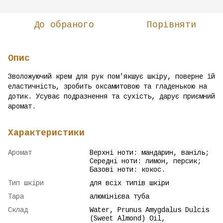
До обраного
Порівняти
Опис
Зволожуючий крем для рук пом’якшує шкіру, поверне їй
еластичність, зробить оксамитовою та гладенькою на
дотик. Усуває подразнення та сухість, дарує приємний
аромат.
Характеристики
Аромат
Верхні ноти: мандарин, ваніль;
Середні ноти: лимон, персик;
Базові ноти: кокос.
Тип шкіри
для всіх типів шкіри
Тара
алюмінієва туба
Склад
Water, Prunus Amygdalus Dulcis
(Sweet Almond) Oil,