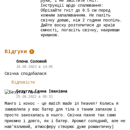
руки, і не змістити гніт.
Інструкції щодо спалювання:
Обрізайте гніт до 0.5 см перед
кожним запалюванням. Не паліть
свічку довше, ніж 2 години поспіль.
Дайте воску розтопитися до країв
ємності, погасіть свічку, накривши
кришкою.
Відгуки
3
Олена Соловей
16.09.2023 в 14:05
Свічка сподобалася
Відповісти
Безугла Ганна Іванівна
25.08.2022 в 09:33
Манго і кокос - це match made in heaven! Колись я
замовляла у вас батер для тіла з таким запахом і
просто закохалась в нього. Свічка пахне так само
приємно і довго, як і батер. Аромат солодкий, але не
нав'язливий, атмосферу створює дуже романтичну)