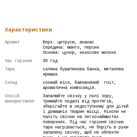
Характеристики
Аромат
Верх: цитруси, ананас
Середина: манго, персик
Основа: цукор, кокосове молоко
Час горіння
30 год
Тара
скляна бурштинова банка, металева
кришка
Склад
соєвий віск, бавовняний гніт,
ароматична композиція.
Спосіб
Запалюйте свічку у полі зору,
використання
тримайте подалі від протягів,
зберігайте в недоступному для дітей
і домашніх тварин місці. Ніколи не
паліть свічки на легкозаймистих
поверхнях. Під час горіння свічки
тара нагрівається, не беріть в руки
запалену свічку, щоб не обпекти