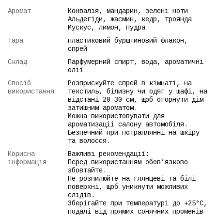
Аромат
Конвалія, мандарин, зелені ноти
Альдегіди, жасмин, кедр, троянда
Мускус, лимон, пудра
Тара
пластиковий бурштиновий флакон,
спрей
Склад
Парфумерний спирт, вода, ароматичні
олії
Спосіб
Розприскуйте спрей в кімнаті, на
використання
текстиль, білизну чи одяг у шафі, на
відстані 20-30 см, щоб огорнути дім
затишним ароматом.
Можна використовувати для
ароматизаціі салону автомобіля.
Безпечний при потраплянні на шкіру
та волосся.
Корисна
Важливі рекомендації:
інформація
Перед використанням обов’язково
збовтайте.
Не розпилюйте на глянцеві та білі
поверхні, щоб уникнути можливих
слідів.
Зберігайте при температурі до +25°C,
подалі від прямих сонячних променів