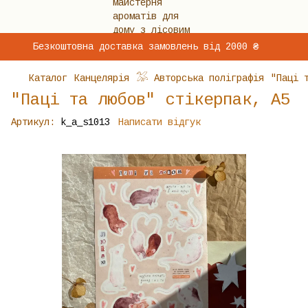
Безкоштовна доставка замовлень від 2000 ₴
Каталог
Канцелярія
𓅮 Авторська поліграфія
"Паці 
"Паці та любов" стікерпак, А5
Артикул:
k_a_s1013
Написати відгук