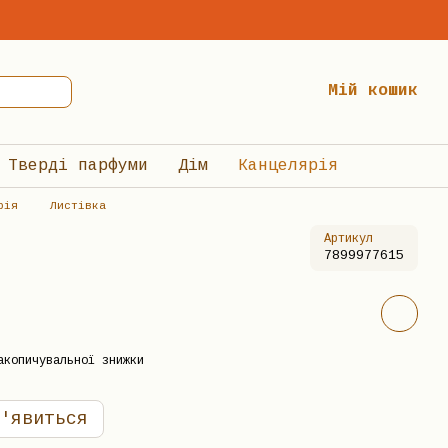
Мій кошик
Тверді парфуми
Дім
Канцелярія
рія
Листівка
Артикул
7899977615
акопичувальної знижки
'явиться