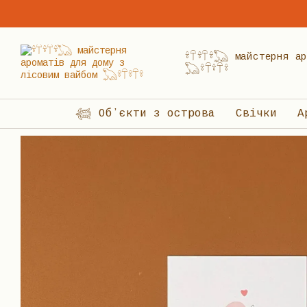
Перейти до основного контенту
𓍊𓋼𓍊𓋼𓍊𓆏 майстерня
𓆏𓍊𓋼𓍊𓋼𓍊
𓆉 Обʼєкти з острова
Свічки
А