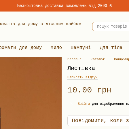
Безкоштовна доставка замовлень від 2000 ₴
 ароматів для дому з лісовим вайбом
ромати для дому
Мило
Шампуні
Для тіла
Головна
Каталог
Канцеля
Листівка
Написати відгук
10.00 грн
Ввійти
для відображення н
%
Повідомити, коли з