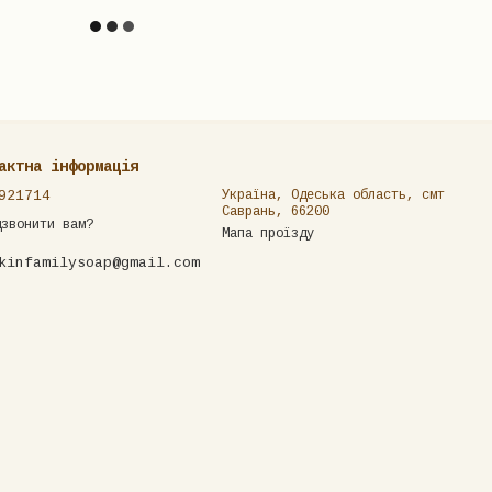
актна інформація
921714
Україна, Одеська область, смт
Саврань, 66200
дзвонити вам?
Мапа проїзду
kinfamilysoap@gmail.com