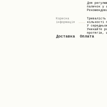
Для регулю
паличок у 
Рекомендов
Корисна
Тривалість
інформація
кількості 
У середньо
Уникайте р
протягів, 
Доставка
Оплата