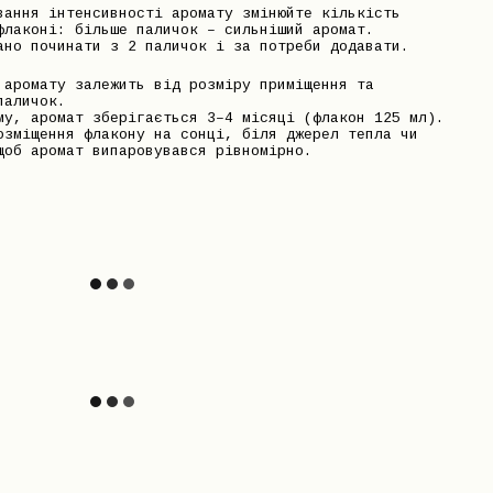
вання інтенсивності аромату змінюйте кількість
флаконі: більше паличок – сильніший аромат.
ано починати з 2 паличок і за потреби додавати.
 аромату залежить від розміру приміщення та
паличок.
му, аромат зберігається 3–4 місяці (флакон 125 мл).
озміщення флакону на сонці, біля джерел тепла чи
щоб аромат випаровувався рівномірно.