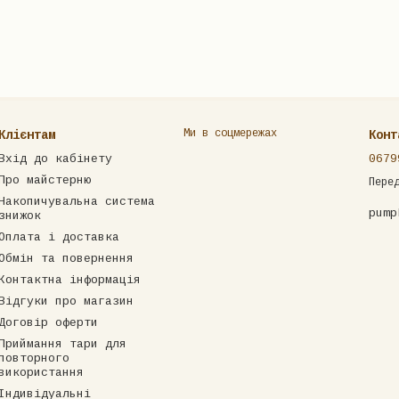
Ми в соцмережах
Клієнтам
Конт
Вхід до кабінету
0679
Про майстерню
Пере
Накопичувальна система
pump
знижок
Оплата і доставка
Обмін та повернення
Контактна інформація
Відгуки про магазин
Договір оферти
Приймання тари для
повторного
використання
Індивідуальні