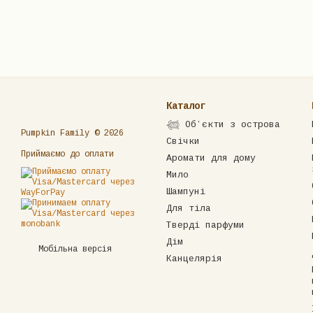
Каталог
𓆉 Обʼєкти з острова
Pumpkin Family © 2026
Свічки
Приймаємо до оплати
Аромати для дому
Мило
Шампуні
Для тіла
Тверді парфуми
Дім
Мобільна версія
Канцелярія