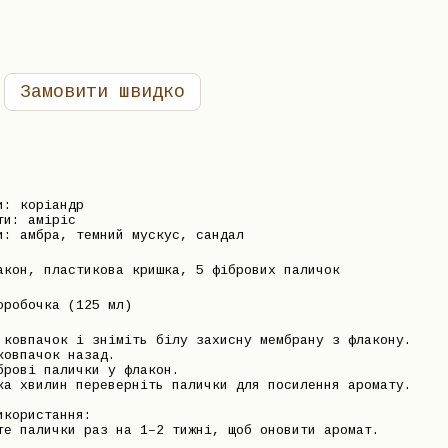
Замовити швидко
и: коріандр
ти: аміріс
и: амбра, темний мускус, сандал
акон, пластикова кришка, 5 фібрових паличок
оробочка (125 мл)
 ковпачок і зніміть білу захисну мембрану з флакону.
ковпачок назад.
брові палички у флакон.
ка хвилин переверніть палички для посилення аромату.
икористання:
те палички раз на 1–2 тижні, щоб оновити аромат.