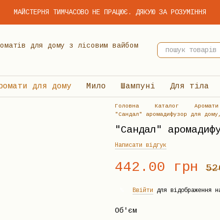
МАЙСТЕРНЯ ТИМЧАСОВО НЕ ПРАЦЮЄ. ДЯКУЮ ЗА РОЗУМІННЯ
 ароматів для дому з лісовим вайбом
ромати для дому
Мило
Шампуні
Для тіла
Головна
Каталог
Аромати
"Сандал" аромадифузор для дому
"Сандал" аромадиф
Написати відгук
442.00 грн
52
Ввійти
для відображення н
%
Об'єм