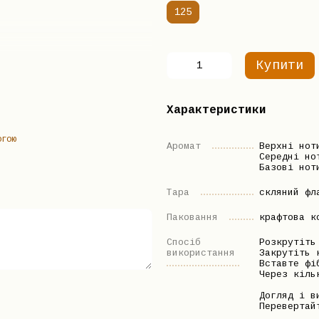
125
Купити
Характеристики
огою
Аромат
Верхні нот
Середні но
Базові нот
Тара
скляний фл
Паковання
крафтова к
Спосіб
Розкрутіть
використання
Закрутіть 
Вставте фі
Через кіль
Догляд і в
Перевертай