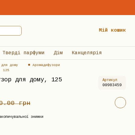
Мій кошик
Тверді парфуми
Дім
Канцелярія
 для дому
✸ Аромадифузори
, 125
узор для дому, 125
Артикул
00983459
0.00 грн
акопичувальної знижки