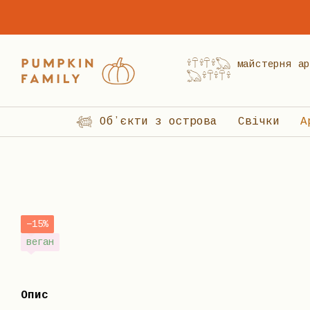
Перейти до основного контенту
𓍊𓋼𓍊𓋼𓍊𓆏 майстерня
𓆏𓍊𓋼𓍊𓋼𓍊
𓆉 Обʼєкти з острова
Свічки
А
−15%
веган
Опис