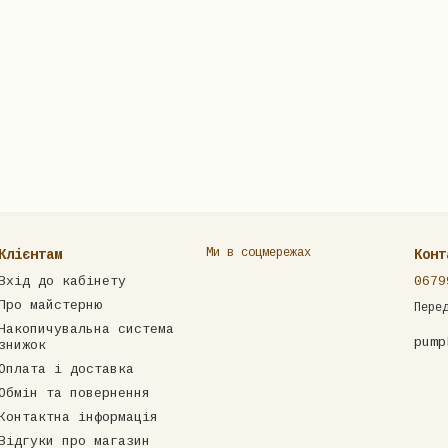
Ми в соцмережах
Клієнтам
Конт
Вхід до кабінету
0679
Про майстерню
Пере
Накопичувальна система
pump
знижок
Оплата і доставка
Обмін та повернення
Контактна інформація
Відгуки про магазин