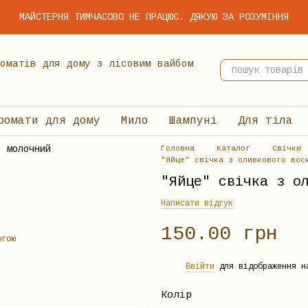
МАЙСТЕРНЯ ТИМЧАСОВО НЕ ПРАЦЮЄ. ДЯКУЮ ЗА РОЗУМІННЯ
 ароматів для дому з лісовим вайбом
ромати для дому
Мило
Шампуні
Для тіла
Головна
Каталог
Свічки
"Яйце" свічка з оливкового вос
"Яйце" свічка з о
Написати відгук
150.00 грн
огою
Ввійти
для відображення н
%
Колір