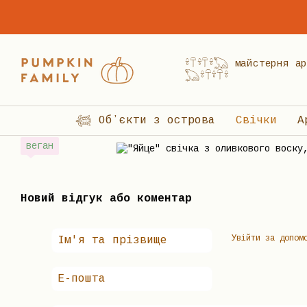
Перейти до основного контенту
𓍊𓋼𓍊𓋼𓍊𓆏 майстерня
𓆏𓍊𓋼𓍊𓋼𓍊
𓆉 Обʼєкти з острова
Свічки
А
веган
Новий відгук або коментар
Увійти за допом