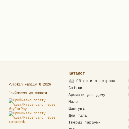
Каталог
𓆉 Обʼєкти з острова
Pumpkin Family © 2026
Свічки
Приймаємо до оплати
Аромати для дому
Мило
Шампуні
Для тіла
Тверді парфуми