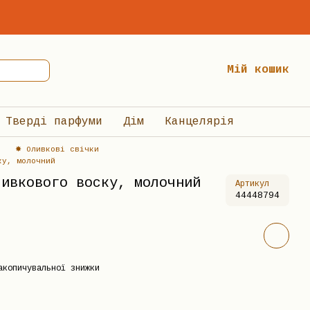
Мій кошик
Тверді парфуми
Дім
Канцелярія
✸ Оливкові свічки
ку, молочний
ливкового воску, молочний
Артикул
44448794
акопичувальної знижки