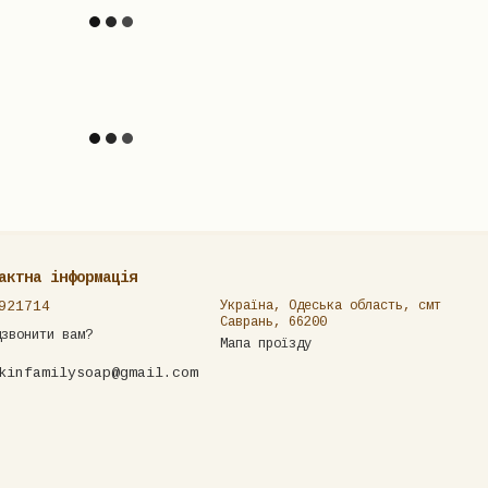
актна інформація
921714
Україна, Одеська область, смт
Саврань, 66200
дзвонити вам?
Мапа проїзду
kinfamilysoap@gmail.com